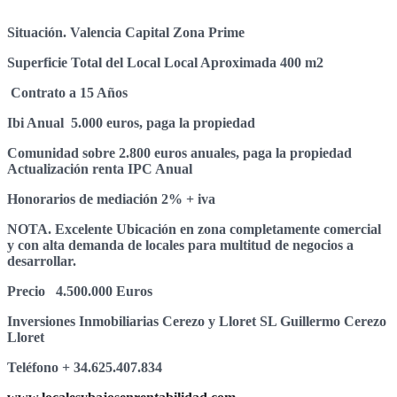
S
ituación. Valencia Capital Zona Prime
Sup
er
ficie Total del Local Local Aproximada 400 m2
Contrato a 15 Años
Ibi Anual 5.000 euros, paga la propiedad
Comunidad sobre 2.800 euros anuales, paga la propiedad
Actualización renta IPC Anual
Honorarios de mediación 2% + iva
NOTA. Excelente Ubicación en zona completamente comercial
y con alta demanda de locales para multitud de negocios a
desarrollar.
Precio 4.500.000 Euros
I
n
v
e
r
si
on
e
s Inmobiliarias Cerezo y Lloret SL Guillermo Cerezo
Lloret
T
e
l
é
fono + 34.625.407.834